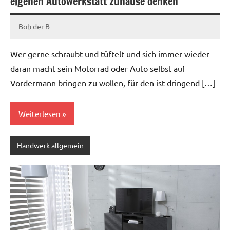
eigenen Autowerkstatt zuhause denken
Bob der B
Januar
29,
Wer gerne schraubt und tüftelt und sich immer wieder
2023
daran macht sein Motorrad oder Auto selbst auf
Vordermann bringen zu wollen, für den ist dringend […]
Weiterlesen
Handwerk allgemein