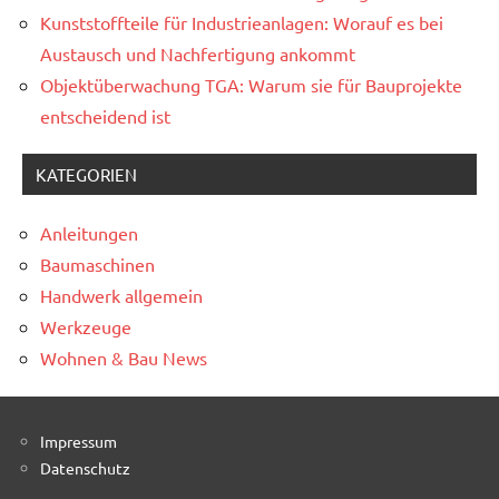
Kunststoffteile für Industrieanlagen: Worauf es bei
Austausch und Nachfertigung ankommt
Objektüberwachung TGA: Warum sie für Bauprojekte
entscheidend ist
KATEGORIEN
Anleitungen
Baumaschinen
Handwerk allgemein
Werkzeuge
Wohnen & Bau News
Impressum
Datenschutz