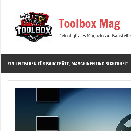
Zum
Inhalt
Toolbox Mag
springen
Dein digitales Magazin zur Baustelle
EIN LEITFADEN FÜR BAUGERÄTE, MASCHINEN UND SICHERHEIT