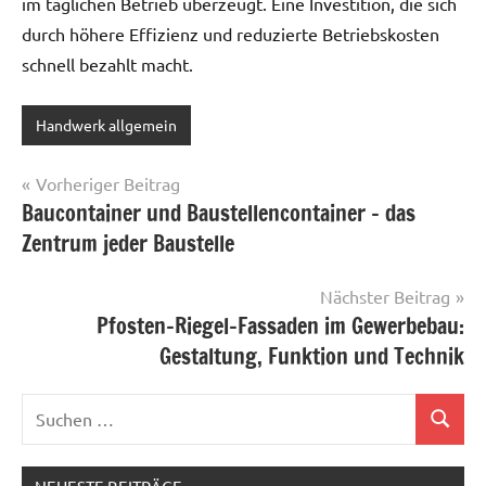
im täglichen Betrieb überzeugt. Eine Investition, die sich
durch höhere Effizienz und reduzierte Betriebskosten
schnell bezahlt macht.
Handwerk allgemein
Beitragsnavigation
Vorheriger Beitrag
Baucontainer und Baustellencontainer – das
Zentrum jeder Baustelle
Nächster Beitrag
Pfosten-Riegel-Fassaden im Gewerbebau:
Gestaltung, Funktion und Technik