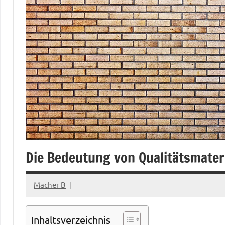
Die Bedeutung von Qualitätsmater
Macher B
August
9,
2021
Inhaltsverzeichnis