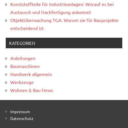
Kunststoffteile für Industrieanlagen: Worauf es bei
Austausch und Nachfertigung ankommt
Objektüberwachung TGA: Warum sie für Bauprojekte
entscheidend ist
KATEGORIEN
Anleitungen
Baumaschinen
Handwerk allgemein
Werkzeuge
Wohnen & Bau News
Impressum
Datenschutz