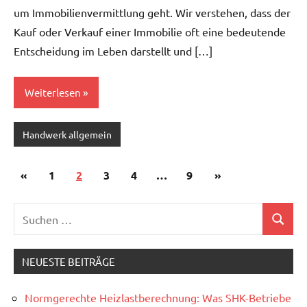
um Immobilienvermittlung geht. Wir verstehen, dass der
Kauf oder Verkauf einer Immobilie oft eine bedeutende
Entscheidung im Leben darstellt und […]
Weiterlesen
Handwerk allgemein
Seitennummerierung
Vorherige
Nächste
«
1
2
3
4
…
9
»
der
Beiträge
Beiträge
Beiträge
NEUESTE BEITRÄGE
Normgerechte Heizlastberechnung: Was SHK-Betriebe