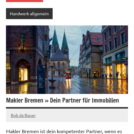
Handwerk allgemein
Makler Bremen » Dein Partner für Immobilien
Bob da Bauer
März
12,
Makler Bremen ist dein kompetenter Partner, wenn es
2025