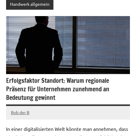
Handwerk allgemein
Erfolgsfaktor Standort: Warum regionale
Präsenz für Unternehmen zunehmend an
Bedeutung gewinnt
Bob der B
April
8,
In einer digitalisierten Welt könnte man annehmen, dass
2025